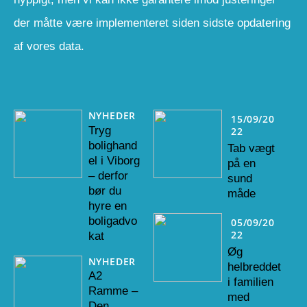
der måtte være implementeret siden sidste opdatering
af vores data.
NYHEDER
15/09/20
Tryg
22
bolighand
Tab vægt
el i Viborg
på en
– derfor
sund
bør du
måde
hyre en
boligadvo
05/09/20
22
kat
Øg
NYHEDER
helbreddet
A2
i familien
Ramme –
med
Den