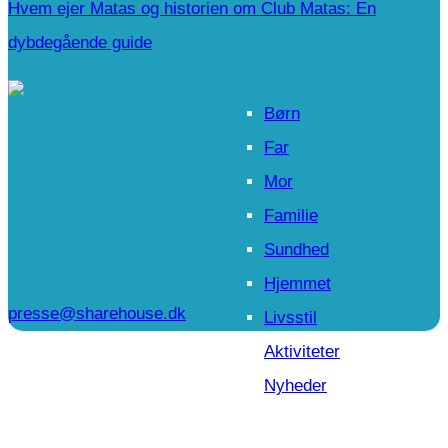
Hvem ejer Matas og historien om Club Matas: En
dybdegående guide
Børn
Far
Mor
Familie
Sundhed
Hjemmet
presse@sharehouse.dk
Livsstil
Aktiviteter
Nyheder