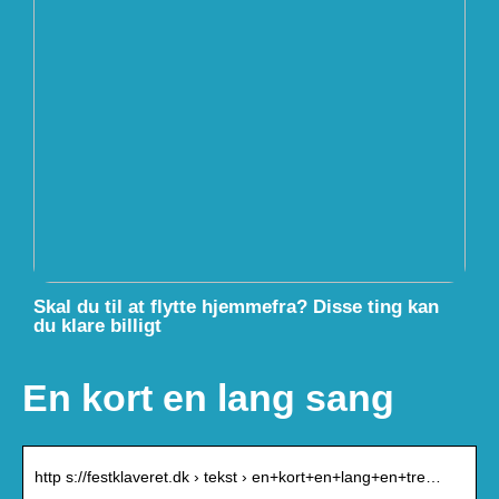
Skal du til at flytte hjemmefra? Disse ting kan
du klare billigt
En kort en lang sang
http s://festklaveret.dk › tekst › en+kort+en+lang+en+tre…