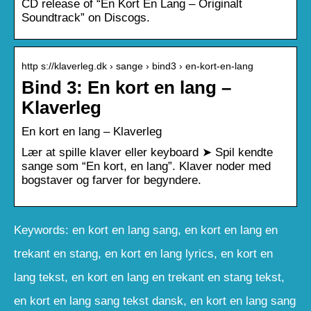
CD release of “En Kort En Lang – Originalt
Soundtrack” on Discogs.
http s://klaverleg.dk › sange › bind3 › en-kort-en-lang
Bind 3: En kort en lang –
Klaverleg
En kort en lang – Klaverleg
Lær at spille klaver eller keyboard ➤ Spil kendte
sange som “En kort, en lang”. Klaver noder med
bogstaver og farver for begyndere.
Keywords: en kort en lang sang, en kort en lang en
trekant en stang, en kort en lang lyrics, en kort en
lang tekst, en kort en lang en trekant en stang tekst,
en kort en lang sang tekst dansk, en kort en lang sang