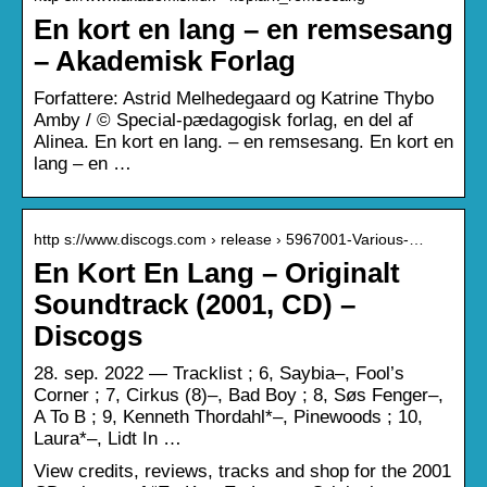
En kort en lang – en remsesang
– Akademisk Forlag
Forfattere: Astrid Melhedegaard og Katrine Thybo
Amby / © Special-pædagogisk forlag, en del af
Alinea. En kort en lang. – en remsesang. En kort en
lang – en …
http s://www.discogs.com › release › 5967001-Various-…
En Kort En Lang – Originalt
Soundtrack (2001, CD) –
Discogs
28. sep. 2022 — Tracklist ; 6, Saybia–, Fool’s
Corner ; 7, Cirkus (8)–, Bad Boy ; 8, Søs Fenger–,
A To B ; 9, Kenneth Thordahl*–, Pinewoods ; 10,
Laura*–, Lidt In …
View credits, reviews, tracks and shop for the 2001