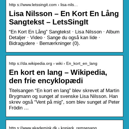
http s://www.letssingit.com › lisa-nils…
Lisa Nilsson – En Kort En Lång
Sangtekst – LetsSingIt
“En Kort En Lång” Sangtekst · Lisa Nilsson · Album
Detaljer · Video · Sange du også kan lide ·
Bidragydere · Bemærkninger (0).
http s://da.wikipedia.org › wiki › En_kort_en_lang
En kort en lang – Wikipedia,
den frie encyklopædi
Titelsangen “En kort en lang” blev skrevet af Martin
Brygmann og sunget af svenske Lisa Nilsson. Han
skrev også “Vent på mig”, som blev sunget af Peter
Frödin …
http s://www.akademisk.dk › kopiark_remsesang