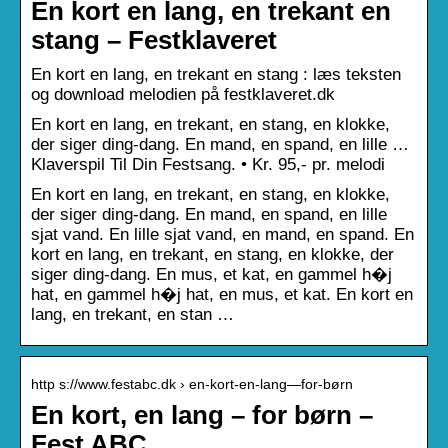
En kort en lang, en trekant en
stang – Festklaveret
En kort en lang, en trekant en stang : læs teksten
og download melodien på festklaveret.dk
En kort en lang, en trekant, en stang, en klokke,
der siger ding-dang. En mand, en spand, en lille …
Klaverspil Til Din Festsang. • Kr. 95,- pr. melodi
En kort en lang, en trekant, en stang, en klokke,
der siger ding-dang. En mand, en spand, en lille
sjat vand. En lille sjat vand, en mand, en spand. En
kort en lang, en trekant, en stang, en klokke, der
siger ding-dang. En mus, et kat, en gammel h�j
hat, en gammel h�j hat, en mus, et kat. En kort en
lang, en trekant, en stan …
http s://www.festabc.dk › en-kort-en-lang—for-børn
En kort, en lang – for børn –
Fest ABC