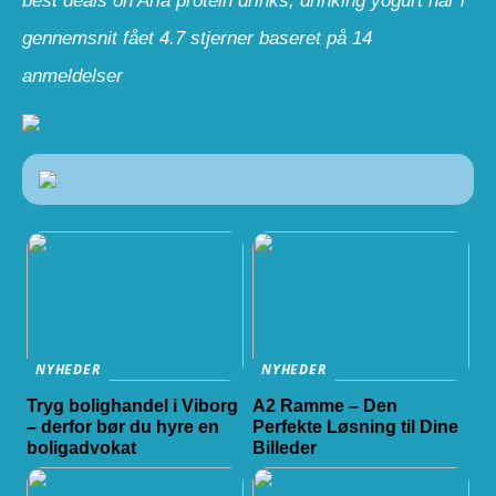
best deals on Arla protein drinks, drinking yogurt har i
gennemsnit fået
4.7
stjerner baseret på
14
anmeldelser
NYHEDER
NYHEDER
Tryg bolighandel i Viborg
A2 Ramme – Den
– derfor bør du hyre en
Perfekte Løsning til Dine
boligadvokat
Billeder